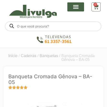
0
Início
/
Cadeiras
/
Banquetas
/
Banqueta Cromada
Gênova – BA-05
Banqueta Cromada Gênova – BA-
05