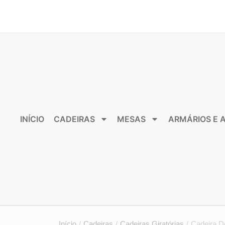
INÍCIO
CADEIRAS
MESAS
ARMÁRIOS E 
Início
/
Cadeiras
/
Cadeiras Giratórias
/
Cadeira D