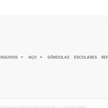
ARQUIVOS
AÇO
GÔNDOLAS
ESCOLARES
RE
e Escritório ADDIT EXECUTIVA Tela – Cor Preta 33000