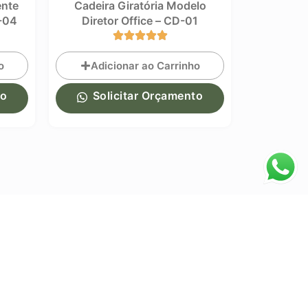
a Modelo
Cadeira Giratória Executiva
Longa
– CD-01
com Braços – CE-01
arrinho
Adicionar ao Carrinho
çamento
Solicitar Orçamento