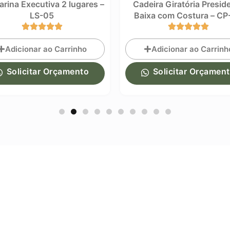
Cadeira Giratória Presidente
Cadeira Giratóri
Baixa com Costura – CP-04
Diretor Office 
Adicionar ao Carrinho
Adicionar ao C
Solicitar Orçamento
Solicitar Or
Precisa de Ajuda?
Estamos Online