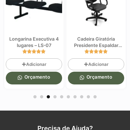
Longarina Executiva 4
Cadeira Giratória
lugares – LS-07
Presidente Espaldar
Médio Sem Costura –
CP-15
Adicionar
Adicionar
Orçamento
Orçamento
Precisa de Ajuda?