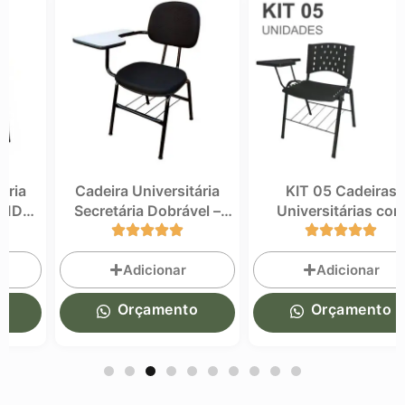
Cadeira Universitária
KIT 05 Cadeiras
–
Secretária Dobrável –
Universitárias com
UNIV-02
Prancheta e Porta Livros
REAPLAST – 32043
Adicionar
Adicionar
Orçamento
Orçamento