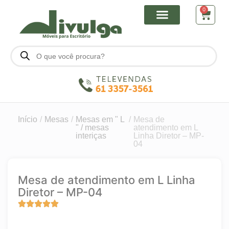
0
Início
/
Mesas
/
Mesas em " L
/
Mesa de
" / mesas
atendimento em L
interiças
Linha Diretor – MP-
04
Mesa de atendimento em L Linha
Diretor – MP-04