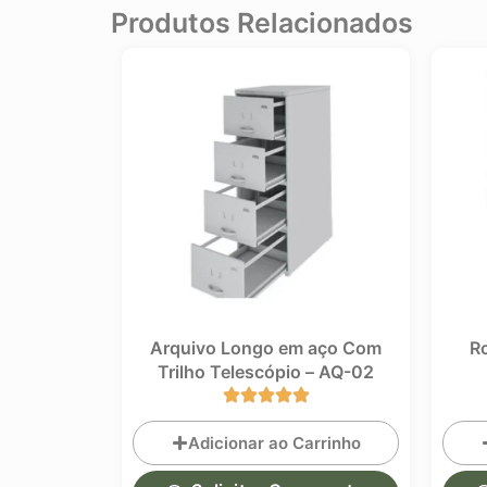
Produtos Relacionados
em aço 4
Arquivo Longo em aço Com
Ro
03
Trilho Telescópio – AQ-02
rrinho
Adicionar ao Carrinho