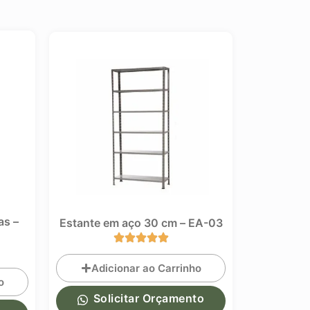
s –
Gôndola Fle
Estante em aço 30 cm – EA-03
Adicionar ao Carrinho
o
Adic
Solicitar Orçamento