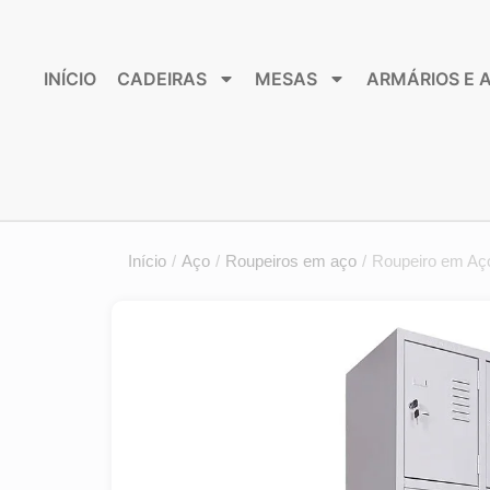
INÍCIO
CADEIRAS
MESAS
ARMÁRIOS E 
Início
/
Aço
/
Roupeiros em aço
/
Roupeiro em Aç