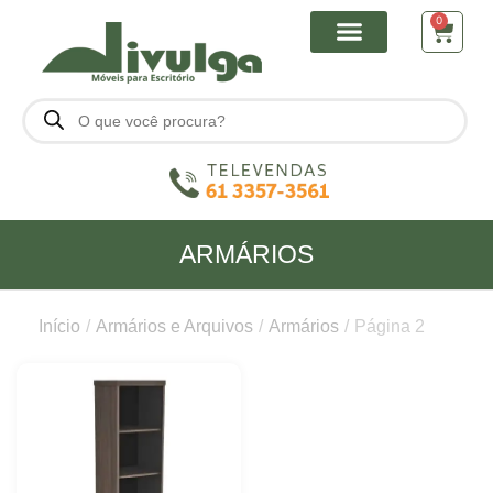
0
ARMÁRIOS
Início
/
Armários e Arquivos
/
Armários
/
Página 2