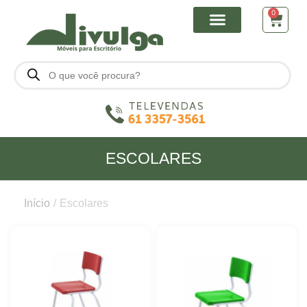
0
ESCOLARES
Início
/
Escolares