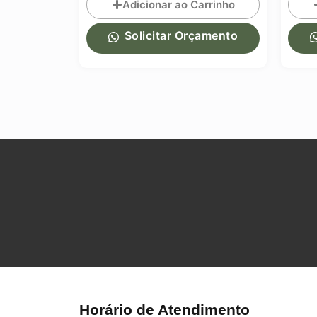
ho
Adicionar ao Carrinho
Adi
to
Solicitar Orçamento
So
Horário de Atendimento