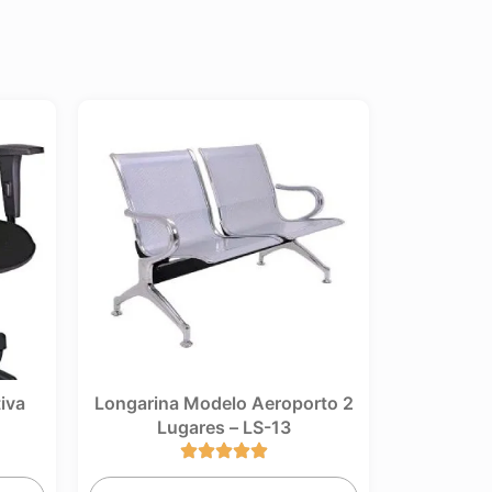
Longarina Modelo Aeroporto 2
Longarina Exec
Lugares – LS-13
L