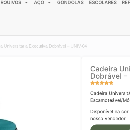
ARQUIVOS
AÇO
GÔNDOLAS
ESCOLARES
RE
a Universitária Executiva Dobrável – UNIV-04
Cadeira Uni
Dobrável –
Cadeira Universit
Escamoteável/Mó
Disponível na cor
nosso vendedor