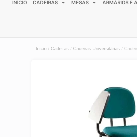
INÍCIO
CADEIRAS
MESAS
ARMÁRIOS E 
Início
/
Cadeiras
/
Cadeiras Universitárias
/
Cadeir