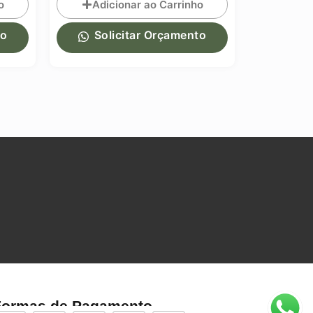
Adicionar ao Carrinho
Adiciona
Solicitar Orçamento
Solicit
Formas de Pagamento