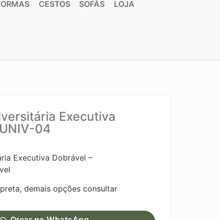
FORMAS
CESTOS
SOFÁS
LOJA
versitária Executiva
 UNIV-04
ária Executiva Dobrável –
vel
 preta, demais opções consultar
Orçar no WhatsApp